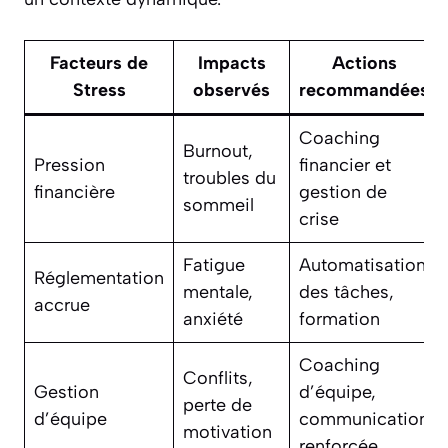
Facteurs de
Impacts
Actions
Stress
observés
recommandées
Coaching
Burnout,
Pression
financier et
troubles du
financière
gestion de
sommeil
crise
Fatigue
Automatisation
Réglementation
mentale,
des tâches,
accrue
anxiété
formation
Coaching
Conflits,
Gestion
d’équipe,
perte de
d’équipe
communication
motivation
renforcée