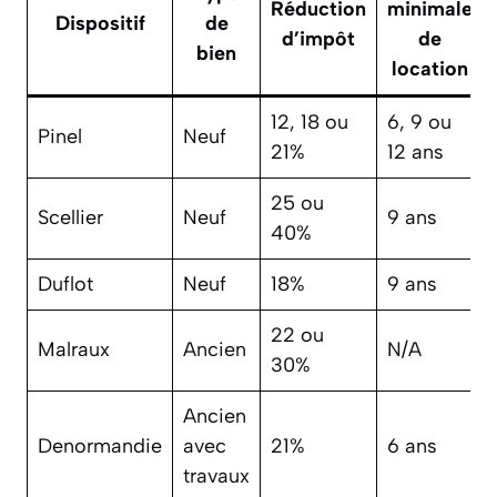
Réduction
minimale
Dispositif
de
d’impôt
de
bien
location
12, 18 ou
6, 9 ou
Pinel
Neuf
21%
12 ans
25 ou
Scellier
Neuf
9 ans
40%
Duflot
Neuf
18%
9 ans
22 ou
Malraux
Ancien
N/A
30%
Ancien
Denormandie
avec
21%
6 ans
travaux